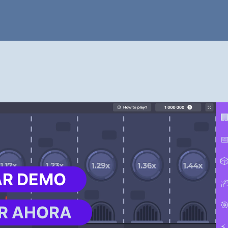



AR DEMO


R AHORA