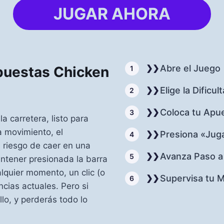
JUGAR AHORA
Abre el Juego
puestas Chicken
Elige la Dificul
Coloca tu Apu
a carretera, listo para
a movimiento, el
Presiona «Jug
l riesgo de caer en una
Avanza Paso a
ntener presionada la barra
lquier momento, un clic (o
Supervisa tu M
ncias actuales. Pero si
lo, y perderás todo lo