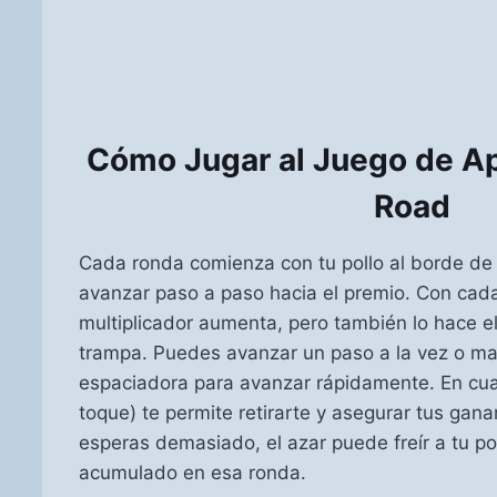
Cómo Jugar al Juego de A
Road
Cada ronda comienza con tu pollo al borde de l
avanzar paso a paso hacia el premio. Con cad
multiplicador aumenta, pero también lo hace e
trampa. Puedes avanzar un paso a la vez o ma
espaciadora para avanzar rápidamente. En cua
toque) te permite retirarte y asegurar tus gana
esperas demasiado, el azar puede freír a tu pol
acumulado en esa ronda.