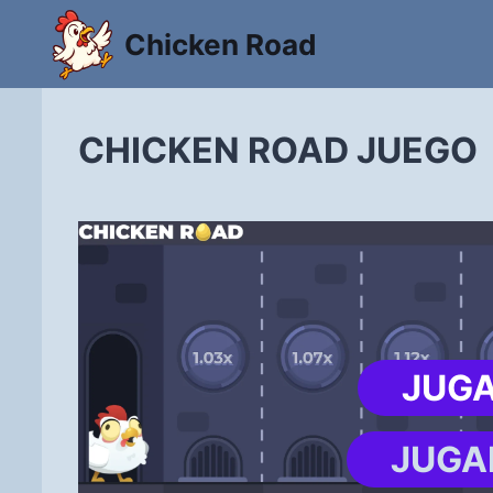
Saltar
Chicken Road
al
contenido
CHICKEN ROAD JUEGO
JUG
JUGA