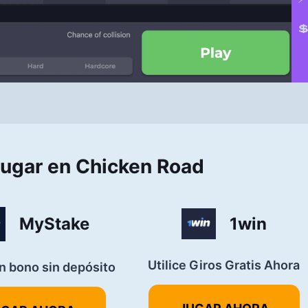

jugar en Chicken Road
MyStake
1win
Utilice Giros Gratis Ahora
n bono sin depósito