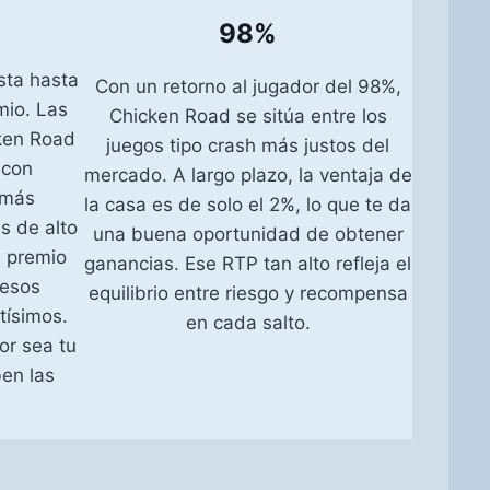
98%
sta hasta
Con un retorno al jugador del 98%,
mio. Las
Chicken Road se sitúa entre los
ken Road
juegos tipo crash más justos del
 con
mercado. A largo plazo, la ventaja de
 más
la casa es de solo el 2%, lo que te da
s de alto
una buena oportunidad de obtener
l premio
ganancias. Ese RTP tan alto refleja el
 esos
equilibrio entre riesgo y recompensa
ltísimos.
en cada salto.
or sea tu
en las