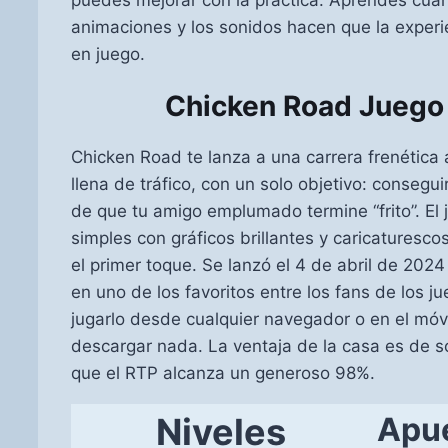
animaciones y los sonidos hacen que la experie
en juego.
Chicken Road Juego 
Chicken Road te lanza a una carrera frenética 
llena de tráfico, con un solo objetivo: conseg
de que tu amigo emplumado termine “frito”. El
simples con gráficos brillantes y caricatures
el primer toque. Se lanzó el 4 de abril de 2024
en uno de los favoritos entre los fans de los j
jugarlo desde cualquier navegador o en el móv
descargar nada. La ventaja de la casa es de sol
que el RTP alcanza un generoso 98%.
Niveles
Apu