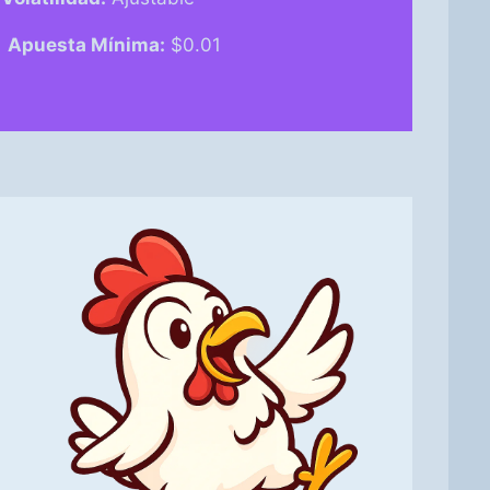

Apuesta Mínima:
$0.01